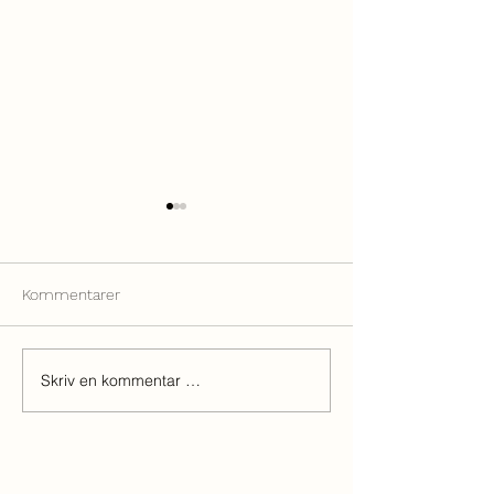
Kommentarer
Meny 01.08.2026
Meny 02.08.2026
Skriv en kommentar …