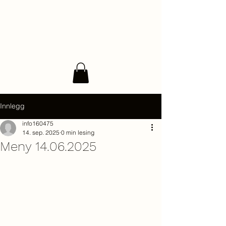
Innlegg
info160475
14. sep. 2025
0 min lesing
Meny 14.06.2025